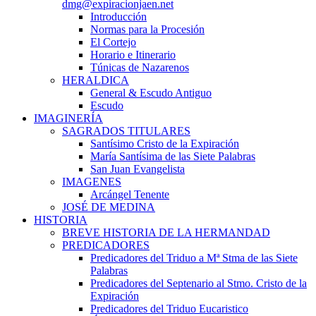
dmg@expiracionjaen.net
Introducción
Normas para la Procesión
El Cortejo
Horario e Itinerario
Túnicas de Nazarenos
HERALDICA
General & Escudo Antiguo
Escudo
IMAGINERÍA
SAGRADOS TITULARES
Santísimo Cristo de la Expiración
María Santísima de las Siete Palabras
San Juan Evangelista
IMAGENES
Arcángel Tenente
JOSÉ DE MEDINA
HISTORIA
BREVE HISTORIA DE LA HERMANDAD
PREDICADORES
Predicadores del Triduo a Mª Stma de las Siete
Palabras
Predicadores del Septenario al Stmo. Cristo de la
Expiración
Predicadores del Triduo Eucaristico