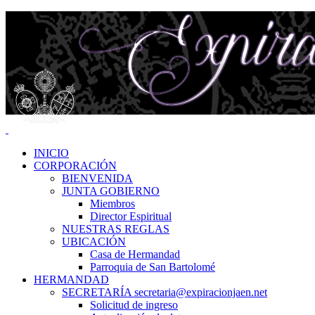
INICIO
CORPORACIÓN
BIENVENIDA
JUNTA GOBIERNO
Miembros
Director Espiritual
NUESTRAS REGLAS
UBICACIÓN
Casa de Hermandad
Parroquia de San Bartolomé
HERMANDAD
SECRETARÍA secretaria@expiracionjaen.net
Solicitud de ingreso