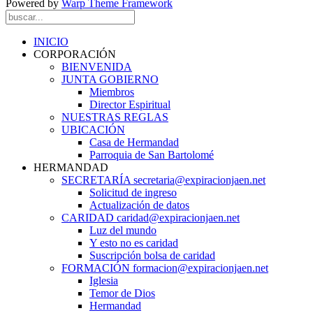
Powered by
Warp Theme Framework
INICIO
CORPORACIÓN
BIENVENIDA
JUNTA GOBIERNO
Miembros
Director Espiritual
NUESTRAS REGLAS
UBICACIÓN
Casa de Hermandad
Parroquia de San Bartolomé
HERMANDAD
SECRETARÍA secretaria@expiracionjaen.net
Solicitud de ingreso
Actualización de datos
CARIDAD caridad@expiracionjaen.net
Luz del mundo
Y esto no es caridad
Suscripción bolsa de caridad
FORMACIÓN formacion@expiracionjaen.net
Iglesia
Temor de Dios
Hermandad