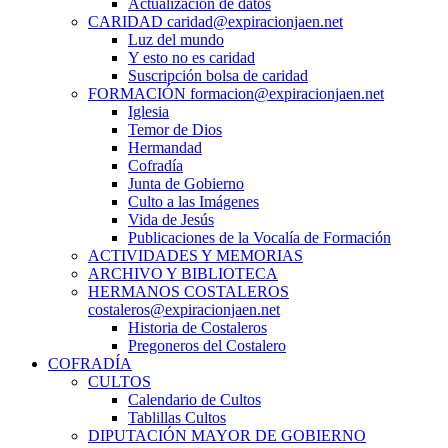
Actualización de datos
CARIDAD caridad@expiracionjaen.net
Luz del mundo
Y esto no es caridad
Suscripción bolsa de caridad
FORMACIÓN formacion@expiracionjaen.net
Iglesia
Temor de Dios
Hermandad
Cofradía
Junta de Gobierno
Culto a las Imágenes
Vida de Jesús
Publicaciones de la Vocalía de Formación
ACTIVIDADES Y MEMORIAS
ARCHIVO Y BIBLIOTECA
HERMANOS COSTALEROS
costaleros@expiracionjaen.net
Historia de Costaleros
Pregoneros del Costalero
COFRADÍA
CULTOS
Calendario de Cultos
Tablillas Cultos
DIPUTACIÓN MAYOR DE GOBIERNO