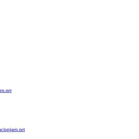
n.net
onjaen.net