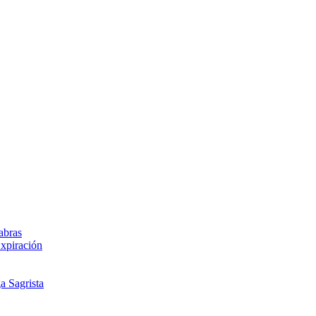
abras
Expiración
a Sagrista