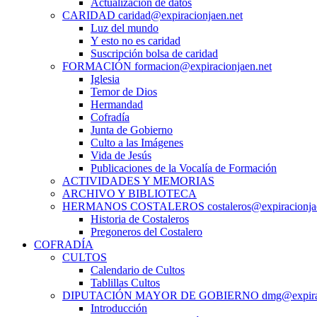
Actualización de datos
CARIDAD caridad@expiracionjaen.net
Luz del mundo
Y esto no es caridad
Suscripción bolsa de caridad
FORMACIÓN formacion@expiracionjaen.net
Iglesia
Temor de Dios
Hermandad
Cofradía
Junta de Gobierno
Culto a las Imágenes
Vida de Jesús
Publicaciones de la Vocalía de Formación
ACTIVIDADES Y MEMORIAS
ARCHIVO Y BIBLIOTECA
HERMANOS COSTALEROS costaleros@expiracionjae
Historia de Costaleros
Pregoneros del Costalero
COFRADÍA
CULTOS
Calendario de Cultos
Tablillas Cultos
DIPUTACIÓN MAYOR DE GOBIERNO dmg@expiraci
Introducción