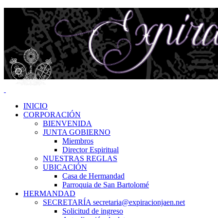
INICIO
CORPORACIÓN
BIENVENIDA
JUNTA GOBIERNO
Miembros
Director Espiritual
NUESTRAS REGLAS
UBICACIÓN
Casa de Hermandad
Parroquia de San Bartolomé
HERMANDAD
SECRETARÍA secretaria@expiracionjaen.net
Solicitud de ingreso