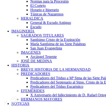
Normas para la Procesión
El Cortejo
Horario e Itinerario
Túnicas de Nazarenos
HERALDICA
General & Escudo Antiguo
Escudo
IMAGINERÍA
SAGRADOS TITULARES
Santísimo Cristo de la Expiración
María Santísima de las Siete Palabras
San Juan Evangelista
IMAGENES
Arcángel Tenente
JOSÉ DE MEDINA
HISTORIA
BREVE HISTORIA DE LA HERMANDAD
PREDICADORES
Predicadores del Triduo a Mª Stma de las Siete Pal
Predicadores del Septenario al Stmo. Cristo de la 
Predicadores del Triduo Eucaristico
EFEMÉRIDES
X Aniversario del fallecimiento de D. Rafael Orteg
HERMANOS MAYORES
NOTICIAS