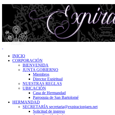
INICIO
CORPORACIÓN
BIENVENIDA
JUNTA GOBIERNO
Miembros
Director Espiritual
NUESTRAS REGLAS
UBICACIÓN
Casa de Hermandad
Parroquia de San Bartolomé
HERMANDAD
SECRETARÍA secretaria@expiracionjaen.net
Solicitud de ingreso