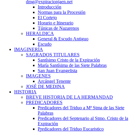
dmg@expiracionjaen.net
Introducción
Normas para la Procesión
El Cortejo
Horario e Itinerario
Túnicas de Nazarenos
HERALDICA
General & Escudo Antiguo
Escudo
IMAGINERÍA
SAGRADOS TITULARES
Santísimo Cristo de la Expiración
María Santísima de las Siete Palabras
San Juan Evangelista
IMAGENES
Arcángel Tenente
JOSÉ DE MEDINA
HISTORIA
BREVE HISTORIA DE LA HERMANDAD
PREDICADORES
Predicadores del Triduo a Mª Stma de las Siete
Palabras
Predicadores del Septenario al Stmo. Cristo de la
Expiración
Predicadores del Triduo Eucaristico