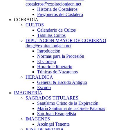
costaleros@expiracionjaen.net
Historia de Costaleros
Pregoneros del Costalero
COFRADÍA
CULTOS
Calendario de Cultos
Tablillas Cultos
DIPUTACIÓN MAYOR DE GOBIERNO
dmg@expiracionjaen.net
Introducción
Normas para la Procesión
El Cortejo
Horario e Itinerario
Túnicas de Nazarenos
HERALDICA
General & Escudo Antiguo
Escudo
IMAGINERÍA
SAGRADOS TITULARES
Santísimo Cristo de la Expiración
María Santísima de las Siete Palabras
San Juan Evangelista
IMAGENES
Arcángel Tenente
JOSÉ DE MEDINA