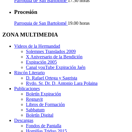
Parroquia de San Bartolomé
17.30 horas
Procesión
Parroquia de San Bartolomé
19.00 horas
ZONA MULTIMEDIA
Videos de la Hermandad
Solemnes Translados 2009
X Aniversario de la Bendición
Expiración 2005
Canal youTube Expiración Jaén
Rincón Literario
D. Rafael Ortega y Sagrista
Rvdo. Sr. Dr. D. Antonio Lara Polaina
Publicaciones
Boletín Expiración
Regnavit
Libros de Formación
Sabbatum
Boletín Digital
Descargas
Fondos de Pantalla
Homilías Triduo 2015