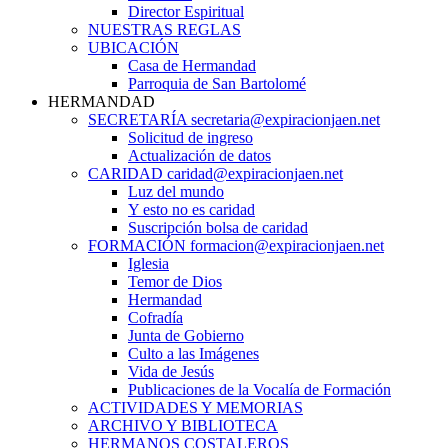
Director Espiritual
NUESTRAS REGLAS
UBICACIÓN
Casa de Hermandad
Parroquia de San Bartolomé
HERMANDAD
SECRETARÍA secretaria@expiracionjaen.net
Solicitud de ingreso
Actualización de datos
CARIDAD caridad@expiracionjaen.net
Luz del mundo
Y esto no es caridad
Suscripción bolsa de caridad
FORMACIÓN formacion@expiracionjaen.net
Iglesia
Temor de Dios
Hermandad
Cofradía
Junta de Gobierno
Culto a las Imágenes
Vida de Jesús
Publicaciones de la Vocalía de Formación
ACTIVIDADES Y MEMORIAS
ARCHIVO Y BIBLIOTECA
HERMANOS COSTALEROS