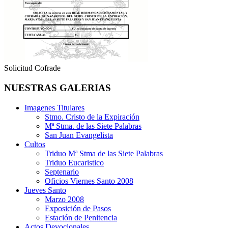
Solicitud Cofrade
NUESTRAS GALERIAS
Imagenes Titulares
Stmo. Cristo de la Expiración
Mª Stma. de las Siete Palabras
San Juan Evangelista
Cultos
Triduo Mª Stma de las Siete Palabras
Triduo Eucaristico
Septenario
Oficios Viernes Santo 2008
Jueves Santo
Marzo 2008
Exposición de Pasos
Estación de Penitencia
Actos Devocionales