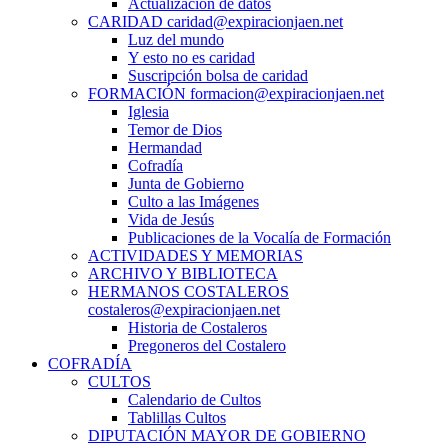
Actualización de datos
CARIDAD caridad@expiracionjaen.net
Luz del mundo
Y esto no es caridad
Suscripción bolsa de caridad
FORMACIÓN formacion@expiracionjaen.net
Iglesia
Temor de Dios
Hermandad
Cofradía
Junta de Gobierno
Culto a las Imágenes
Vida de Jesús
Publicaciones de la Vocalía de Formación
ACTIVIDADES Y MEMORIAS
ARCHIVO Y BIBLIOTECA
HERMANOS COSTALEROS
costaleros@expiracionjaen.net
Historia de Costaleros
Pregoneros del Costalero
COFRADÍA
CULTOS
Calendario de Cultos
Tablillas Cultos
DIPUTACIÓN MAYOR DE GOBIERNO