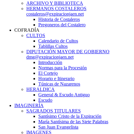
ARCHIVO Y BIBLIOTECA
HERMANOS COSTALEROS
costaleros@expiracionjaen.net
Historia de Costaleros
Pregoneros del Costalero
COFRADÍA
CULTOS
Calendario de Cultos
Tablillas Cultos
DIPUTACIÓN MAYOR DE GOBIERNO
dmg@expiracionjaen.net
Introducción
Normas para la Procesión
El Cortejo
Horario e Itinerario
Túnicas de Nazarenos
HERALDICA
General & Escudo Antiguo
Escudo
IMAGINERÍA
SAGRADOS TITULARES
Santísimo Cristo de la Expiración
María Santísima de las Siete Palabras
San Juan Evangelista
IMAGENES