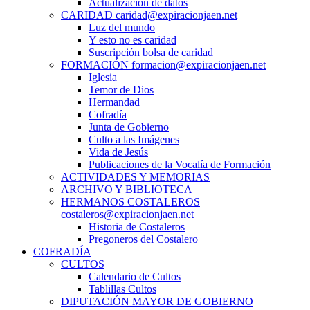
Actualización de datos
CARIDAD caridad@expiracionjaen.net
Luz del mundo
Y esto no es caridad
Suscripción bolsa de caridad
FORMACIÓN formacion@expiracionjaen.net
Iglesia
Temor de Dios
Hermandad
Cofradía
Junta de Gobierno
Culto a las Imágenes
Vida de Jesús
Publicaciones de la Vocalía de Formación
ACTIVIDADES Y MEMORIAS
ARCHIVO Y BIBLIOTECA
HERMANOS COSTALEROS
costaleros@expiracionjaen.net
Historia de Costaleros
Pregoneros del Costalero
COFRADÍA
CULTOS
Calendario de Cultos
Tablillas Cultos
DIPUTACIÓN MAYOR DE GOBIERNO