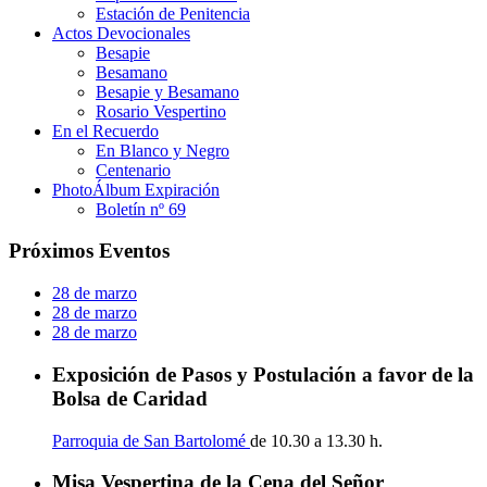
Estación de Penitencia
Actos Devocionales
Besapie
Besamano
Besapie y Besamano
Rosario Vespertino
En el Recuerdo
En Blanco y Negro
Centenario
PhotoÁlbum Expiración
Boletín nº 69
Próximos Eventos
28 de marzo
28 de marzo
28 de marzo
Exposición de Pasos y Postulación a favor de la
Bolsa de Caridad
Parroquia de San Bartolomé
de 10.30 a 13.30 h.
Misa Vespertina de la Cena del Señor