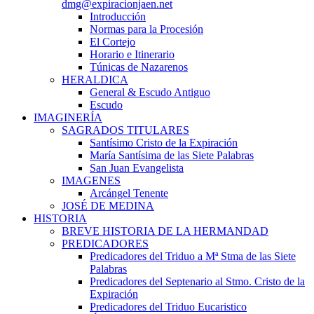
dmg@expiracionjaen.net
Introducción
Normas para la Procesión
El Cortejo
Horario e Itinerario
Túnicas de Nazarenos
HERALDICA
General & Escudo Antiguo
Escudo
IMAGINERÍA
SAGRADOS TITULARES
Santísimo Cristo de la Expiración
María Santísima de las Siete Palabras
San Juan Evangelista
IMAGENES
Arcángel Tenente
JOSÉ DE MEDINA
HISTORIA
BREVE HISTORIA DE LA HERMANDAD
PREDICADORES
Predicadores del Triduo a Mª Stma de las Siete
Palabras
Predicadores del Septenario al Stmo. Cristo de la
Expiración
Predicadores del Triduo Eucaristico