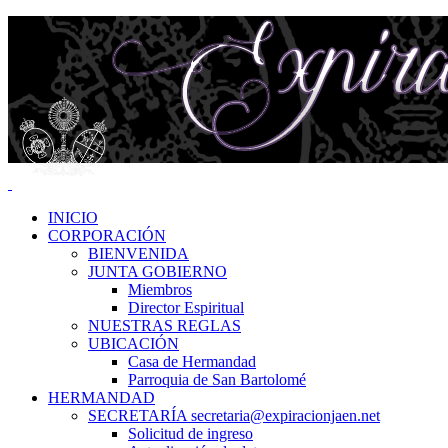
INICIO
CORPORACIÓN
BIENVENIDA
JUNTA GOBIERNO
Miembros
Director Espiritual
NUESTRAS REGLAS
UBICACIÓN
Casa de Hermandad
Parroquia de San Bartolomé
HERMANDAD
SECRETARÍA secretaria@expiracionjaen.net
Solicitud de ingreso