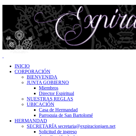
INICIO
CORPORACIÓN
BIENVENIDA
JUNTA GOBIERNO
Miembros
Director Espiritual
NUESTRAS REGLAS
UBICACIÓN
Casa de Hermandad
Parroquia de San Bartolomé
HERMANDAD
SECRETARÍA secretaria@expiracionjaen.net
Solicitud de ingreso