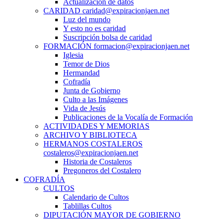
Actualización de datos
CARIDAD caridad@expiracionjaen.net
Luz del mundo
Y esto no es caridad
Suscripción bolsa de caridad
FORMACIÓN formacion@expiracionjaen.net
Iglesia
Temor de Dios
Hermandad
Cofradía
Junta de Gobierno
Culto a las Imágenes
Vida de Jesús
Publicaciones de la Vocalía de Formación
ACTIVIDADES Y MEMORIAS
ARCHIVO Y BIBLIOTECA
HERMANOS COSTALEROS
costaleros@expiracionjaen.net
Historia de Costaleros
Pregoneros del Costalero
COFRADÍA
CULTOS
Calendario de Cultos
Tablillas Cultos
DIPUTACIÓN MAYOR DE GOBIERNO