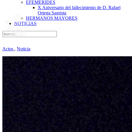
EFEMÉRIDES
X Aniversario del fallecimiento de D. Rafael
Ortega Sagrista
HERMANOS MAYORES
NOTICIAS
Actos
,
Noticia