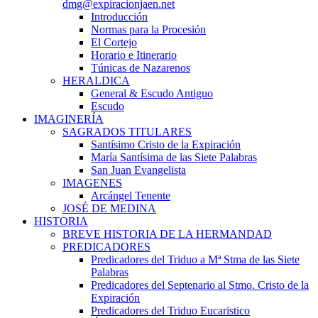
dmg@expiracionjaen.net
Introducción
Normas para la Procesión
El Cortejo
Horario e Itinerario
Túnicas de Nazarenos
HERALDICA
General & Escudo Antiguo
Escudo
IMAGINERÍA
SAGRADOS TITULARES
Santísimo Cristo de la Expiración
María Santísima de las Siete Palabras
San Juan Evangelista
IMAGENES
Arcángel Tenente
JOSÉ DE MEDINA
HISTORIA
BREVE HISTORIA DE LA HERMANDAD
PREDICADORES
Predicadores del Triduo a Mª Stma de las Siete
Palabras
Predicadores del Septenario al Stmo. Cristo de la
Expiración
Predicadores del Triduo Eucaristico